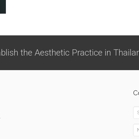
blish the Aesthetic Practice in Thaila
C
Su
ี
Na