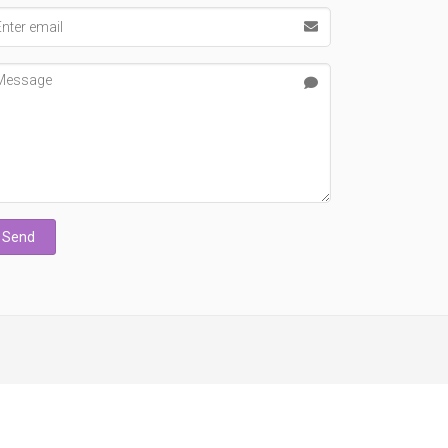
ail address
ssage