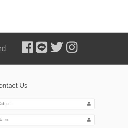
nd
ontact Us
bject
me