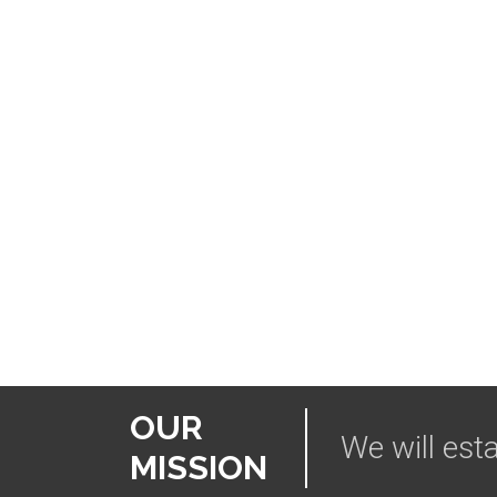
OUR
We will esta
MISSION