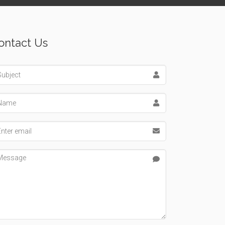
ontact Us
bject
me
ail address
ssage