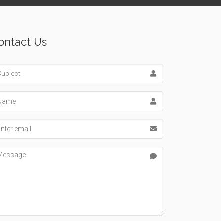
ontact Us
bject
me
ail address
ssage