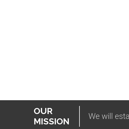
OUR
We will esta
MISSION